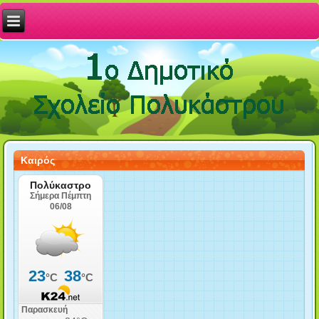
Καιρός