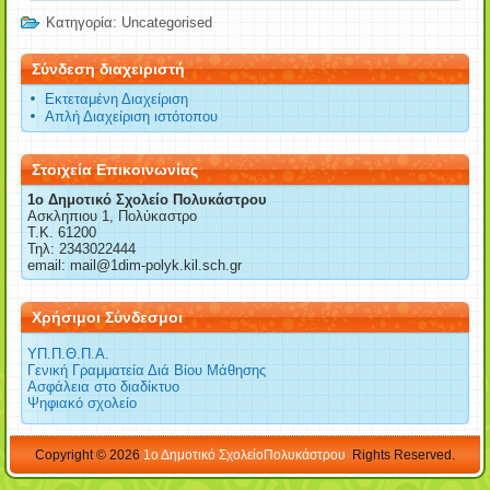
Κατηγορία:
Uncategorised
Σύνδεση διαχειριστή
Εκτεταμένη Διαχείριση
Απλή Διαχείριση ιστότοπου
Στοιχεία Επικοινωνίας
1o Δημοτικό Σχολείο Πολυκάστρου
Ασκληπιου 1, Πολύκαστρο
Τ.Κ. 61200
Τηλ: 2343022444
email: mail@1dim-polyk.kil.sch.gr
Χρήσιμοι Σύνδεσμοι
ΥΠ.Π.Θ.Π.Α.
Γενική Γραμματεία Διά Βίου Μάθησης
Ασφάλεια στο διαδίκτυο
Ψηφιακό σχολείο
Copyright © 2026
1ο Δημοτικό ΣχολείοΠολυκάστρου
Rights Reserved.