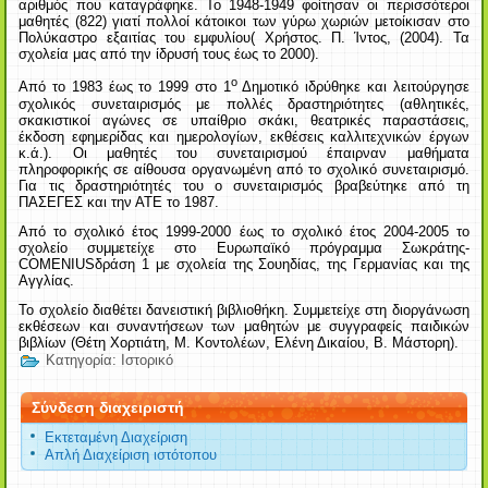
αριθμός που καταγράφηκε. Το 1948-1949 φοίτησαν οι περισσότεροι
μαθητές (822) γιατί πολλοί κάτοικοι των γύρω χωριών μετοίκισαν στο
Πολύκαστρο εξαιτίας του εμφυλίου( Χρήστος. Π. Ίντος, (2004). Τα
σχολεία μας από την ίδρυσή τους έως το 2000).
ο
Από το 1983 έως το 1999 στο 1
Δημοτικό ιδρύθηκε και λειτούργησε
σχολικός συνεταιρισμός με πολλές δραστηριότητες (αθλητικές,
σκακιστικοί αγώνες σε υπαίθριο σκάκι, θεατρικές παραστάσεις,
έκδοση εφημερίδας και ημερολογίων, εκθέσεις καλλιτεχνικών έργων
κ.ά.). Οι μαθητές του συνεταιρισμού έπαιρναν μαθήματα
πληροφορικής σε αίθουσα οργανωμένη από το σχολικό συνεταιρισμό.
Για τις δραστηριότητές του ο συνεταιρισμός βραβεύτηκε από τη
ΠΑΣΕΓΕΣ και την ΑΤΕ το 1987.
Από το σχολικό έτος 1999-2000 έως το σχολικό έτος 2004-2005 το
σχολείο συμμετείχε στο Ευρωπαϊκό πρόγραμμα Σωκράτης-
COMENIUS
δράση 1 με σχολεία της Σουηδίας, της Γερμανίας και της
Αγγλίας.
Το σχολείο διαθέτει δανειστική βιβλιοθήκη. Συμμετείχε στη διοργάνωση
εκθέσεων και συναντήσεων των μαθητών με συγγραφείς παιδικών
βιβλίων (Θέτη Χορτιάτη, Μ. Κοντολέων, Ελένη Δικαίου, Β. Μάστορη).
Κατηγορία:
Ιστορικό
Σύνδεση διαχειριστή
Εκτεταμένη Διαχείριση
Απλή Διαχείριση ιστότοπου