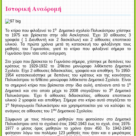
Ιστορική Αναδρομή
ο
Το κτίριο που φιλοξενεί το 1
Δημοτικό σχολείο Πολυκάστρου χτίστηκε
το 1975 και βρίσκεται στην οδό Ασκληπιού. Έχει 10 αίθουσες 3
γραφεία ( 1 Διευθυντή και 2 δασκάλων) και 2 αίθουσες εποπτικού
υλικού. Τα πρώτα χρόνια μετά τη κατασκευή του φιλοξένησε τους
μαθητές του Γυμνασίου, γιατί το κτίριο που φιλοξενεί σήμερα το
Γυμνάσιο ήταν τότε υπό ανέγερση.
Στο χώρο που βρίσκεται το Γυμνάσιο σήμερα, χτίστηκε με δαπάνες του
κράτους το 1929-1932 το 2/θέσιο μονώροφο λιθόκτιστο Δημοτικό
Σχολείο. Είχε 2 αίθουσες διδασκαλίας, γραφείο και αποθήκη. Το 1950-
1954 κατασκευάστηκε με δαπάνες του κράτους και της κοινότητας
Πολυκάστρου το 6/θέσιο μονώροφο λιθόκτιστο Δημοτικό Σχολείο. Είναι
ο
το σημερινό κτίριο που βρίσκεται στην ίδια αυλή, απέναντι από το 1
ο
Δημοτικό και στο οποίο μέχρι το 2008 στεγαζόταν το 3
Δημοτικό
Πολυκάστρου. Έχει 6 αίθουσες διδασκαλίας, αίθουσα εποπτικού
υλικού 2 γραφεία και αποθήκη. Σήμερα στο κτίριο αυτό στεγάζεται το
ο
1
Νηπιαγωγείο Πολυκάστρου και χρησιμοποιείται για να καλύψει τις
ου
ανάγκες σε αίθουσες του 1
Δημοτικού Σχολείου.
Σύμφωνα με τους πίνακες μαθητών που φοιτούσαν στο Δημοτικό
Πολυκάστρου από το σχολικό έτος 1942-1943 έως το σχολ. έτος 1976-
1977 ο μέσος όρος μαθητών το χρόνο ήταν 450. Το 1942-1943
φοίτησαν λόγω του πολέμου 123 μαθητές που ήταν και ο μικρότερος