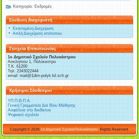
Κατηγορία:
Εκδρομές
Σύνδεση διαχειριστή
Εκτεταμένη Διαχείριση
Απλή Διαχείριση ιστότοπου
Στοιχεία Επικοινωνίας
1o Δημοτικό Σχολείο Πολυκάστρου
Ασκληπιου 1, Πολύκαστρο
Τ.Κ. 61200
Τηλ: 2343022444
email: mail@1dim-polyk.kil.sch.gr
Χρήσιμοι Σύνδεσμοι
ΥΠ.Π.Θ.Π.Α.
Γενική Γραμματεία Διά Βίου Μάθησης
Ασφάλεια στο διαδίκτυο
Ψηφιακό σχολείο
Copyright © 2026
1ο Δημοτικό ΣχολείοΠολυκάστρου
Rights Reserved.