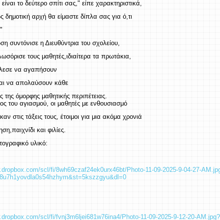
 είναι το δεύτερο σπίτι σας," είπε χαρακτηριστικά,
ως δημοτική αρχή θα είμαστε δίπλα σας για ό,τι
"
ση συντόνισε η Διευθύντρια του σχολείου,
λωσόρισε τους μαθητές,ιδιαίτερα τα πρωτάκια,
άλεσε να αγαπήσουν
αι να απολαύσουν κάθε
ς της όμορφης μαθητικής περιπέτειας.
ος του αγιασμού, οι μαθητές με ενθουσιασμό
αν στις τάξεις τους, έτοιμοι για μια ακόμα χρονιά
ση,παιχνίδι και φιλίες.
τογραφικό υλικό:
w.dropbox.com/scl/fi/8wh69czaf24ek0urx46bt/Photo-11-09-2025-9-04-27-AM.jp
uq8u7h1yovdla0s54hzhym&st=5kszzgyu&dl=0
.dropbox.com/scl/fi/fvnj3m6ljei681w76ina4/Photo-11-09-2025-9-12-20-AM.jpg?