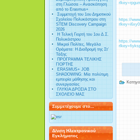
rlkey=rpgu
στη Γλώσσα – Ανασκόπηση
από το Erasmus+
Συμμετοχή του 1ου Δημοτικού
Σχολείου Πολυκάστρου στη
https://www
STEM Discovery Campaign
rlkey=i6xy
2026
Η Τελική Γιορτή του 1ου Δ.Σ.
Πολυκάστρου
https://ww
Μικροί Πολίτες, Μεγάλα
rlkey=fiyk
Οράματα: Η Διαδρομή της Στ’
Τάξης
ΠΡΟΓΡΑΜΜΑ ΤΕΛΙΚΗΣ
ΓΙΟΡΤΗΣ
ERASMUS+ JOB
SHADOWING: Μία πολύτιμη
εμπειρία μάθησης και
Κατηγο
συνεργασίας
ΓΛΥΚΙΑ ΔΡΟΣΙΑ ΣΤΟ
ΣΧΟΛΕΙΟ ΜΑΣ
Συμμετέχουμε στο...
Δ/νση Ηλεκτρονικού
Εγκλήματος