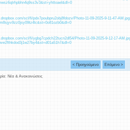
mwsz6qtrhpbhn4q9ss3v3&st=yhttoael&dl=0
.dropbox.com/scl/fi/pdx7poubpru2obj8fdozv/Photo-11-09-2025-9-11-47-AM.jpg
0m8sjyv9zz0jsy09tz4lc&st=0o81ozb0&dl=0
w.dropbox.com/scl/fi/ygbg7cpdch22tucn2dl54/Photo-11-09-2025-9-12-17-AM.jp
spve2fthkdod3j1w27by4&st=d01a51h7&dl=0
< Προηγούμενο
Επόμενο >
ρία:
Νέα & Ανακοινώσεις