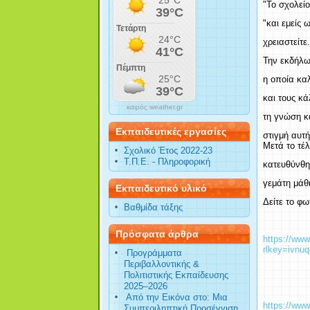
"Το σχολείο
"και εμείς 
χρειαστείτε.
Την εκδήλω
η οποία κα
και τους κ
καιρός weather.gr
τη γνώση κ
Εκπαιδευτικές εργασίες
στιγμή αυτή
Μετά το τέλ
Σχολικό Έτος 2022-23
Τ.Π.Ε. - Πληροφορική
κατευθύνθηκ
γεμάτη μάθη
Εκπαιδευτικό υλικό
Δείτε το φω
Βαθμίδα τάξης
Πρόσφατα άρθρα
https://ww
rlkey=ivn
Προγράμματα
Περιβαλλοντικής &
Πολιτιστικής Εκπαίδευσης
2025–2026
Από την Εικόνα στο: Μια
https://www
Συμπεριληπτική Προσέγγιση