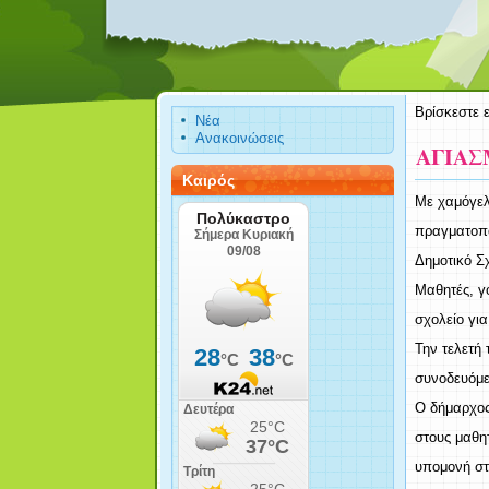
Βρίσκεστε 
Νέα
Ανακοινώσεις
ΑΓΙΑΣ
Καιρός
Με χαμόγελ
πραγματοπο
Δημοτικό Σ
Μαθητές, γ
σχολείο γι
Την τελετή 
συνοδευόμε
Ο δήμαρχος
στους μαθη
υπομονή στ